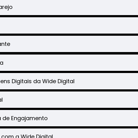
arejo
ante
ca
ns Digitais da Wide Digital
l
a de Engajamento
com a Wide Digital