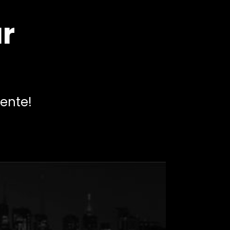
Starbucks
r
ente!