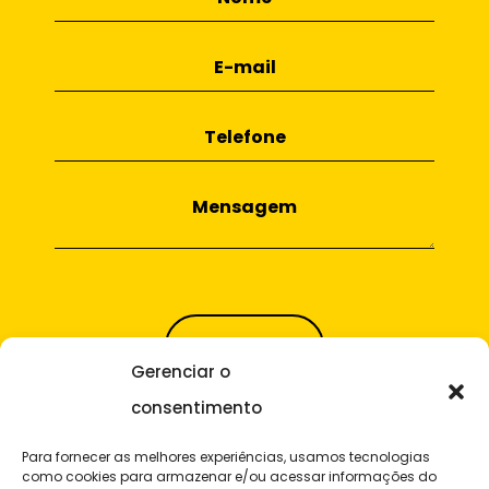
Gerenciar o
consentimento
E-mail
Para fornecer as melhores experiências, usamos tecnologias
como cookies para armazenar e/ou acessar informações do
contato@widedigital.com.br