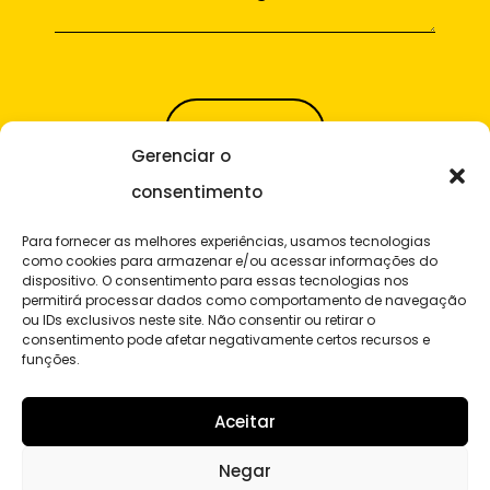
Gerenciar o
consentimento
E-mail
Para fornecer as melhores experiências, usamos tecnologias
como cookies para armazenar e/ou acessar informações do
contato@widedigital.com.br
dispositivo. O consentimento para essas tecnologias nos
permitirá processar dados como comportamento de navegação
ou IDs exclusivos neste site. Não consentir ou retirar o
consentimento pode afetar negativamente certos recursos e
funções.
Av.Almirante Julio de Sá
Bierrenbach, 200
Aceitar
Bloco 1A INDIC / 6º andar
Negar
Barra da Tijuca / RJ